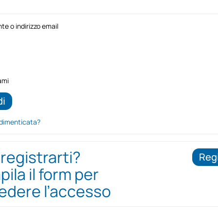
e o indirizzo email
ami
dimenticata?
 registrarti?
Regi
ila il form per
iedere l’accesso