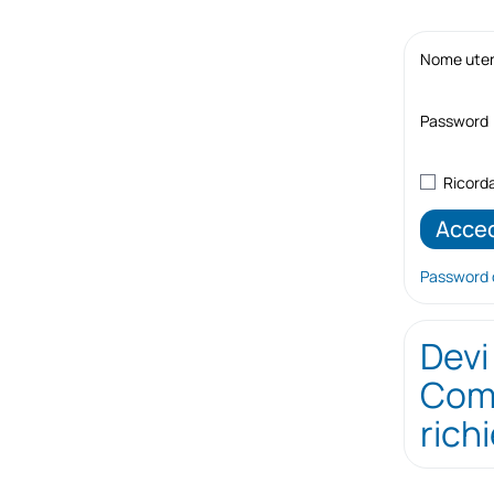
Nome utent
Password
Ricord
Password 
Devi
Comp
rich