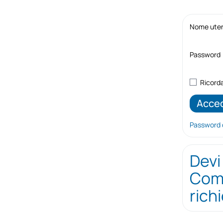
Nome utent
Password
Ricord
Password 
Devi
Comp
rich