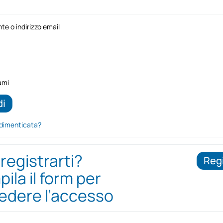
e o indirizzo email
ami
dimenticata?
 registrarti?
Regi
ila il form per
iedere l’accesso