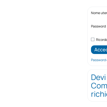
Nome utent
Password
Ricord
Password 
Devi
Comp
rich