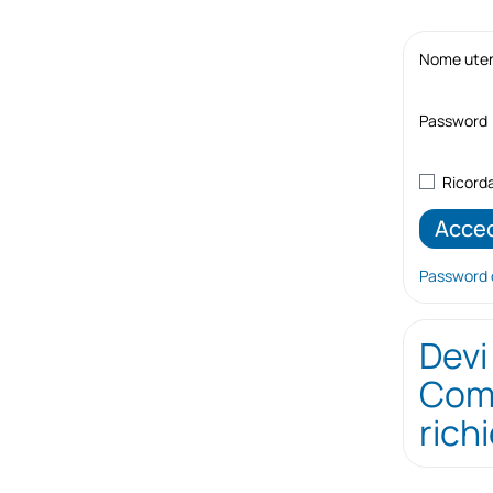
Nome utent
Password
Ricord
Password 
Devi
Comp
rich