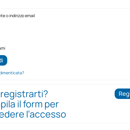
e o indirizzo email
ami
dimenticata?
 registrarti?
Regi
ila il form per
iedere l’accesso