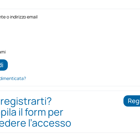
e o indirizzo email
ami
dimenticata?
 registrarti?
Regi
ila il form per
iedere l’accesso