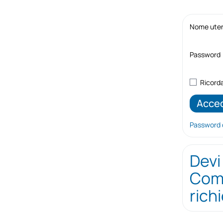
Nome utent
Password
Ricord
Password 
Devi
Comp
rich