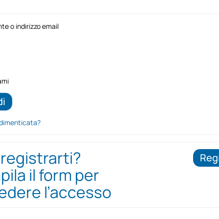
e o indirizzo email
ami
dimenticata?
 registrarti?
Regi
ila il form per
iedere l’accesso