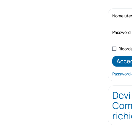
Nome utent
Password
Ricord
Password 
Devi
Comp
rich