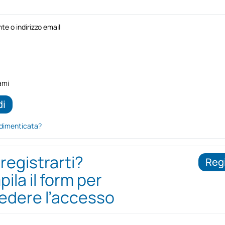
e o indirizzo email
ami
dimenticata?
 registrarti?
Regi
ila il form per
iedere l’accesso