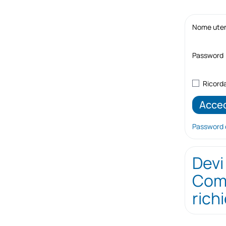
Nome utent
Password
Ricord
Password 
Devi
Comp
rich