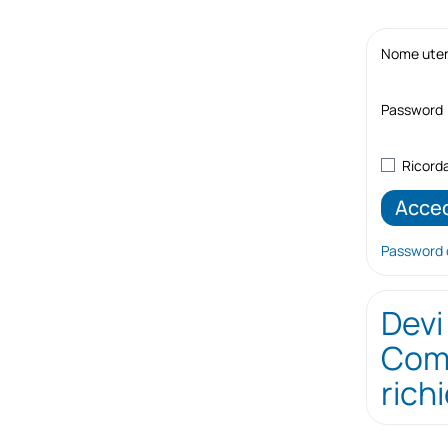
Nome utent
Password
Ricord
Password 
Devi
Comp
rich