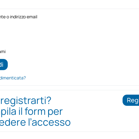
e o indirizzo email
ami
dimenticata?
 registrarti?
Regi
ila il form per
iedere l’accesso