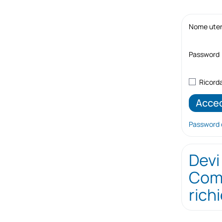
Nome utent
Password
Ricord
Password 
Devi
Comp
rich