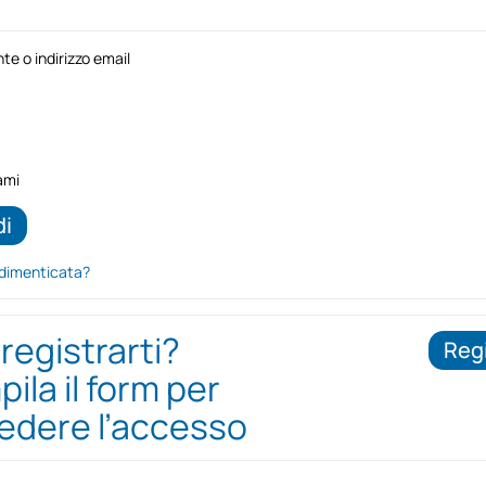
e o indirizzo email
ami
dimenticata?
 registrarti?
Regi
ila il form per
iedere l’accesso