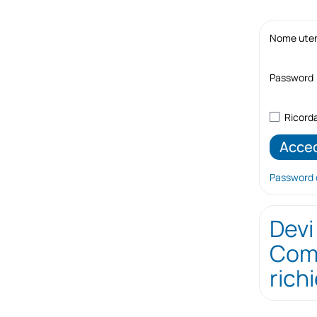
Nome utent
Password
Ricord
Password 
Devi
Comp
rich