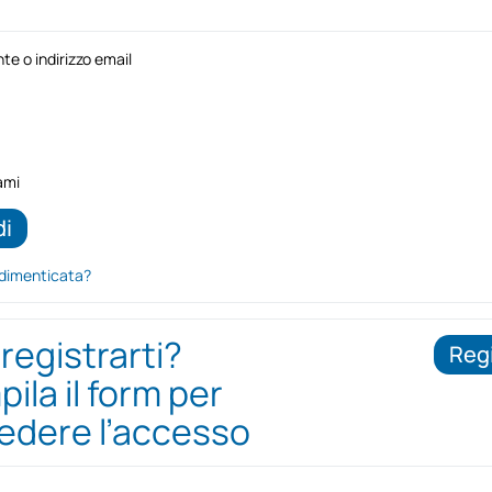
e o indirizzo email
ami
dimenticata?
 registrarti?
Regi
ila il form per
iedere l’accesso