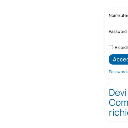
Nome utent
Password
Ricord
Password 
Devi
Comp
rich