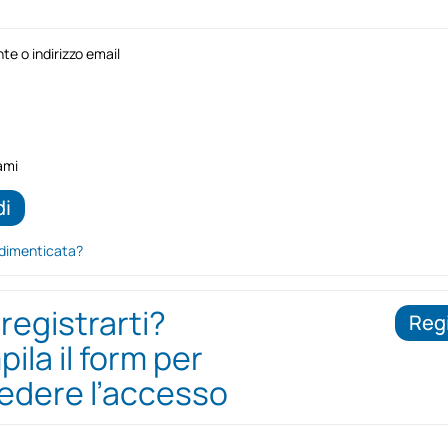
e o indirizzo email
ami
dimenticata?
 registrarti?
Regi
ila il form per
iedere l’accesso