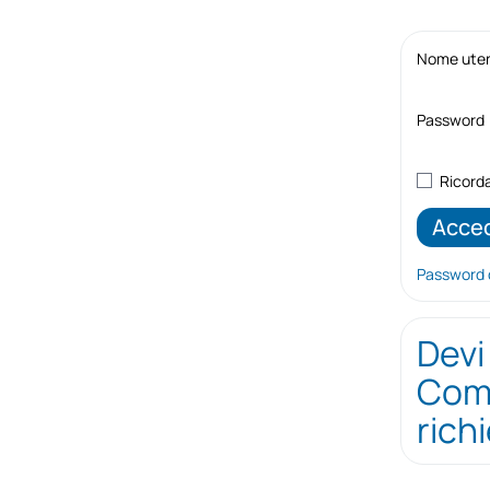
Nome utent
Password
Ricord
Password 
Devi
Comp
rich