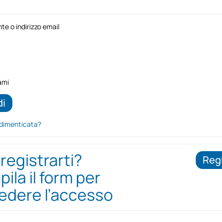
e o indirizzo email
ami
dimenticata?
 registrarti?
Regi
ila il form per
iedere l’accesso