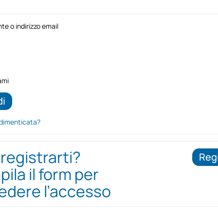
e o indirizzo email
ami
dimenticata?
 registrarti?
Regi
ila il form per
iedere l’accesso