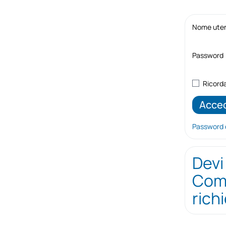
Nome utent
Password
Ricord
Password 
Devi
Comp
rich