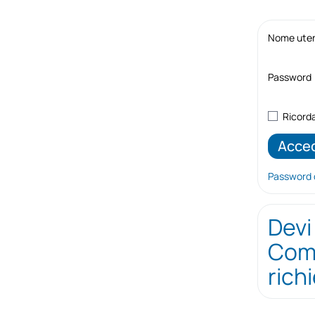
Nome utent
Password
Ricord
Password 
Devi
Comp
rich