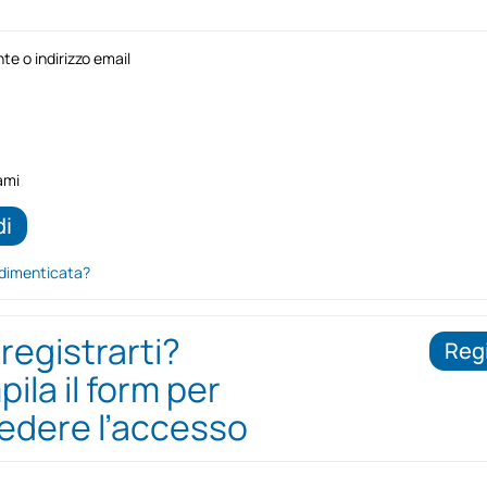
e o indirizzo email
ami
dimenticata?
 registrarti?
Regi
ila il form per
iedere l’accesso