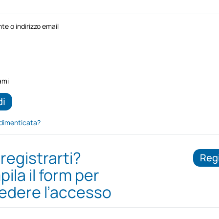
e o indirizzo email
ami
dimenticata?
 registrarti?
Regi
ila il form per
iedere l’accesso