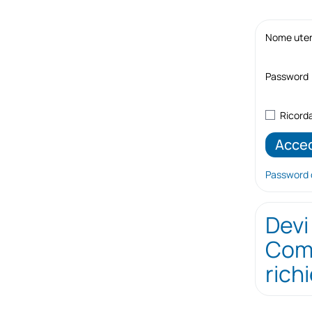
Nome utent
Password
Ricord
Password 
Devi
Comp
rich