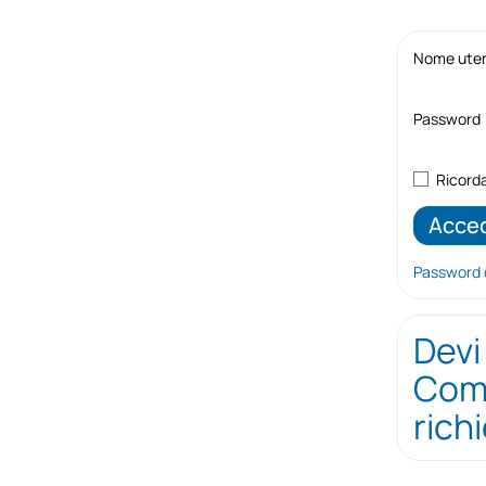
Nome utent
Password
Ricord
Password 
Devi
Comp
rich