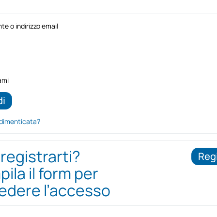
e o indirizzo email
ami
dimenticata?
 registrarti?
Regi
ila il form per
iedere l’accesso