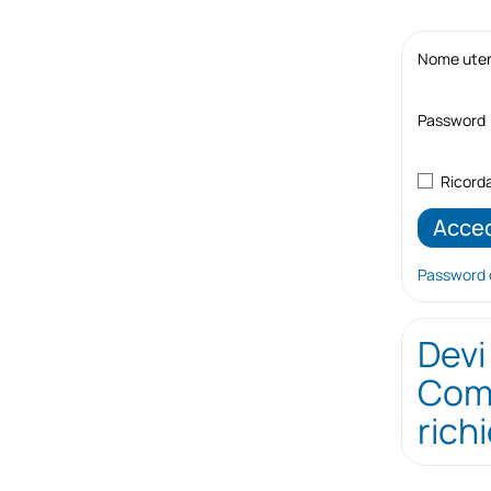
Nome utent
Password
Ricord
Password 
Devi
Comp
rich