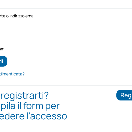
e o indirizzo email
ami
dimenticata?
 registrarti?
Regi
ila il form per
iedere l’accesso