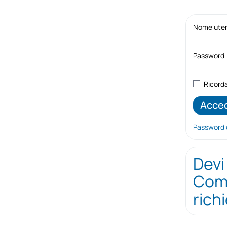
Nome utent
Password
Ricord
Password 
Devi
Comp
rich