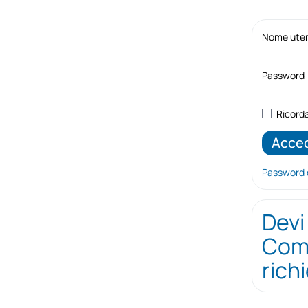
Nome utent
Password
Ricord
Password 
Devi
Comp
rich