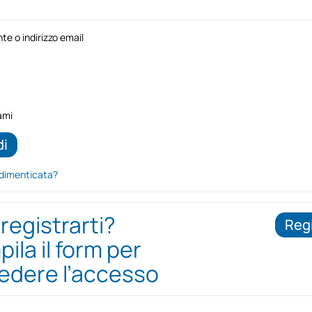
e o indirizzo email
ami
dimenticata?
 registrarti?
Regi
ila il form per
iedere l’accesso