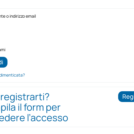
e o indirizzo email
ami
dimenticata?
 registrarti?
Regi
ila il form per
iedere l’accesso