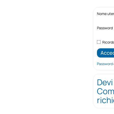
Nome utent
Password
Ricord
Password 
Devi
Comp
rich