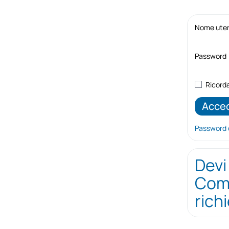
Nome utent
Password
Ricord
Password 
Devi
Comp
rich