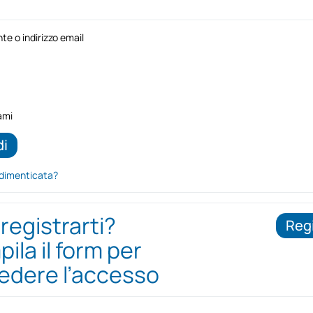
e o indirizzo email
ami
dimenticata?
 registrarti?
Regi
ila il form per
iedere l’accesso