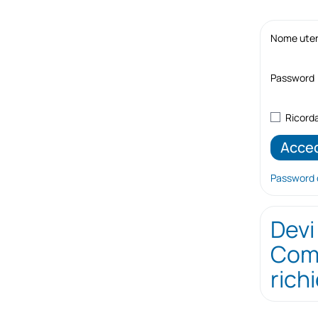
Nome utent
Password
Ricord
Password 
Devi
Comp
rich