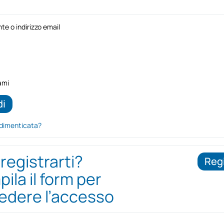
e o indirizzo email
ami
dimenticata?
 registrarti?
Regi
ila il form per
iedere l’accesso