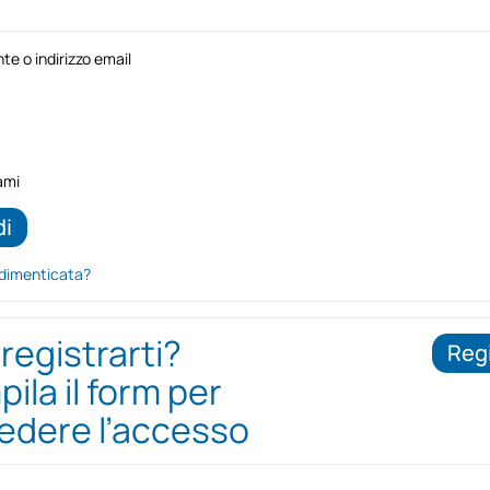
e o indirizzo email
ami
dimenticata?
 registrarti?
Regi
ila il form per
iedere l’accesso