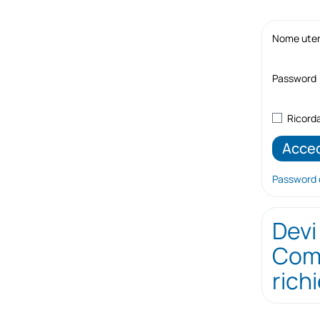
Nome utent
Password
Ricord
Password 
Devi
Comp
rich