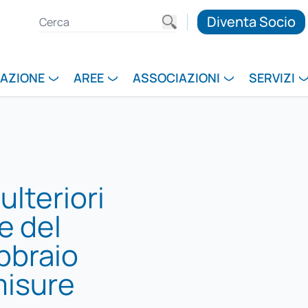
Diventa Socio
RAZIONE
AREE
ASSOCIAZIONI
SERVIZI
lteriori
e del
bbraio
misure