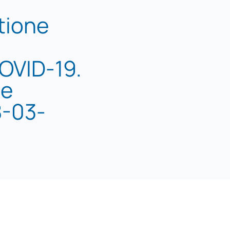
tione
OVID-19.
ie
8-03-