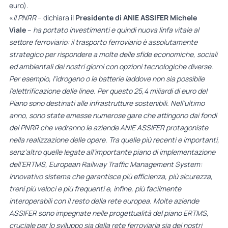
euro).
«
Il PNRR
– dichiara il
Presidente di ANIE ASSIFER Michele
Viale
–
ha portato investimenti e quindi nuova linfa vitale al
settore ferroviario: il trasporto ferroviario è assolutamente
strategico per rispondere a molte delle sfide economiche, sociali
ed ambientali dei nostri giorni con opzioni tecnologiche diverse.
Per esempio, l’idrogeno o le batterie laddove non sia possibile
l’elettrificazione delle linee. Per questo 25,4 miliardi di euro del
Piano sono destinati alle infrastrutture sostenibili. Nell’ultimo
anno, sono state emesse numerose gare che attingono dai fondi
del PNRR che vedranno le aziende ANIE ASSIFER protagoniste
nella realizzazione delle opere. Tra quelle più recenti e importanti,
senz’altro quelle legate all’importante piano di implementazione
dell’ERTMS, European Railway Traffic Management System:
innovativo sistema che garantisce più efficienza, più sicurezza,
treni più veloci e più frequenti e, infine, più facilmente
interoperabili con il resto della rete europea. Molte aziende
ASSIFER sono impegnate nelle progettualità del piano ERTMS,
cruciale per lo sviluppo sia della rete ferroviaria sia dei nostri