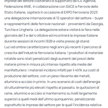
imprese del settore coordinato e supportato da ICE Agenzia,
Federazione ANIE, in collaborazione con SACE e Ferrovie dello
Stato Italiane, ospiterà in occasione di EXPO Ferroviaria 2023
una delegazione internazionale di 12 operatori del settore – buyer
e rappresentanti delle ferrovie nazionali – provenienti da Georgia,
Turchia e Ungheria. La delegazione estera visiterà la fiera nelle
giornate del 3 e del 4 ottobre ed incontrerà le imprese italiane
durante sessioni di incontri B2B e visite presso gli stand.
Luci ed ombre caratterizzano negli anni più recenti il percorso di
crescita dell’industria ferroviaria italiana. I produttori di materiale
rotabile sono stati penalizzati dagli aumenti dei prezzi delle
materie prime in misura più intensa rispetto alla media del
manifatturiero: i materiali incidono infatti per il 40% sui costi di
produzione del settore, con un peso rilevante dei metalli,
alluminio e acciaio in primis. In uno scenario di costi dell’energia
strutturalmente più elevati rispetto al passato, le quotazioni di
rame, alluminio e acciaio si manterranno su livelli largamente
superiori a quelli medi dell’ultimo quinquennio, penalizzando
soprattutto le imprese del settore per le quali l’incidenza relativa