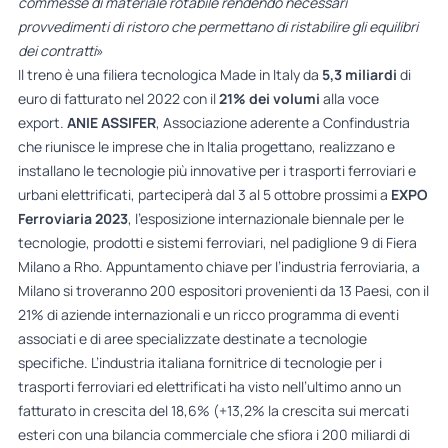
commesse di materiale rotabile rendendo necessari
provvedimenti di ristoro che permettano di ristabilire gli equilibri
dei contratti
»
Il treno è una filiera tecnologica Made in Italy da
5,3 miliardi
di
euro di fatturato nel 2022 con il
21% dei volumi
alla voce
export.
ANIE ASSIFER
, Associazione aderente a Confindustria
che riunisce le imprese che in Italia progettano, realizzano e
installano le tecnologie più innovative per i trasporti ferroviari e
urbani elettrificati, parteciperà dal 3 al 5 ottobre prossimi a
EXPO
Ferroviaria 2023
, l’esposizione internazionale biennale per le
tecnologie, prodotti e sistemi ferroviari, nel padiglione 9 di Fiera
Milano a Rho. Appuntamento chiave per l’industria ferroviaria, a
Milano si troveranno 200 espositori provenienti da 13 Paesi, con il
21% di aziende internazionali e un ricco programma di eventi
associati e di aree specializzate destinate a tecnologie
specifiche. L’industria italiana fornitrice di tecnologie per i
trasporti ferroviari ed elettrificati ha visto nell’ultimo anno un
fatturato in crescita del 18,6% (+13,2% la crescita sui mercati
esteri con una bilancia commerciale che sfiora i 200 miliardi di