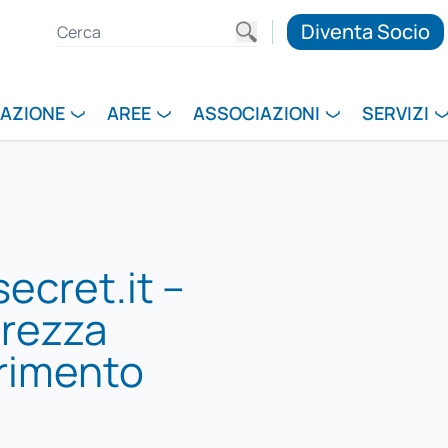
Diventa Socio
RAZIONE
AREE
ASSOCIAZIONI
SERVIZI
ecret.it –
urezza
erimento