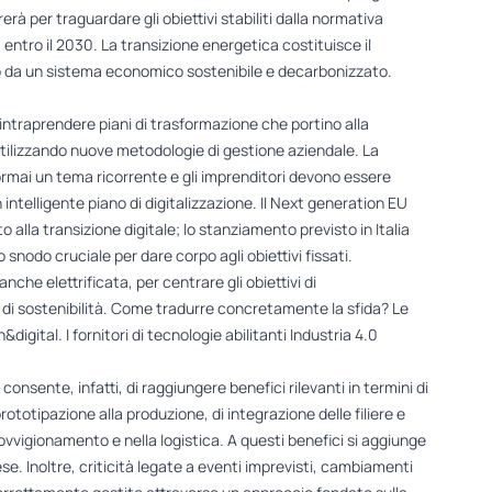
erà per traguardare gli obiettivi stabiliti dalla normativa
entro il 2030. La transizione energetica costituisce il
o da un sistema economico sostenibile e decarbonizzato.
 intraprendere piani di trasformazione che portino alla
 utilizzando nuove metodologie di gestione aziendale. La
ormai un tema ricorrente e gli imprenditori devono essere
intelligente piano di digitalizzazione. Il Next generation EU
alla transizione digitale; lo stanziamento previsto in Italia
 snodo cruciale per dare corpo agli obiettivi fissati.
nche elettrificata, per centrare gli obiettivi di
vi di sostenibilità. Come tradurre concretamente la sfida? Le
gital. I fornitori di tecnologie abilitanti Industria 4.0
onsente, infatti, di raggiungere benefici rilevanti in termini di
prototipazione alla produzione, di integrazione delle filiere e
ovvigionamento e nella logistica. A questi benefici si aggiunge
mprese. Inoltre, criticità legate a eventi imprevisti, cambiamenti