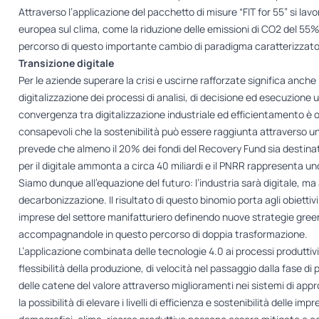
Attraverso l’applicazione del pacchetto di misure “FIT for 55” si lavor
europea sul clima, come la riduzione delle emissioni di CO2 del 55% 
percorso di questo importante cambio di paradigma caratterizzat
Transizione digitale
Per le aziende superare la crisi e uscirne rafforzate significa anche
digitalizzazione dei processi di analisi, di decisione ed esecuzione
convergenza tra digitalizzazione industriale ed efficientamento è 
consapevoli che la sostenibilità può essere raggiunta attraverso un 
prevede che almeno il 20% dei fondi del Recovery Fund sia destinato 
per il digitale ammonta a circa 40 miliardi e il PNRR rappresenta uno
Siamo dunque all’equazione del futuro: l’industria sarà digitale, ma a
decarbonizzazione. Il risultato di questo binomio porta agli obietti
imprese del settore manifatturiero definendo nuove strategie green&di
accompagnandole in questo percorso di doppia trasformazione.
L’applicazione combinata delle tecnologie 4.0 ai processi produttivi c
flessibilità della produzione, di velocità nel passaggio dalla fase di 
delle catene del valore attraverso miglioramenti nei sistemi di appr
la possibilità di elevare i livelli di efficienza e sostenibilità delle i