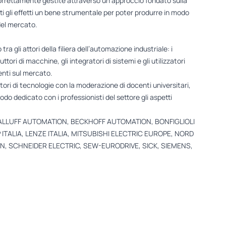
orrettamente gestite attraverso un approccio fondato sulla
ti gli effetti un bene strumentale per poter produrre in modo
del mercato.
gli attori della filiera dell’automazione industriale: i
ori di macchine, gli integratori di sistemi e gli utilizzatori
enti sul mercato.
itori di tecnologie con la moderazione di docenti universitari,
do dedicato con i professionisti del settore gli aspetti
 BALLUFF AUTOMATION, BECKHOFF AUTOMATION, BONFIGLIOLI
ITALIA, LENZE ITALIA, MITSUBISHI ELECTRIC EUROPE, NORD
 SCHNEIDER ELECTRIC, SEW-EURODRIVE, SICK, SIEMENS,