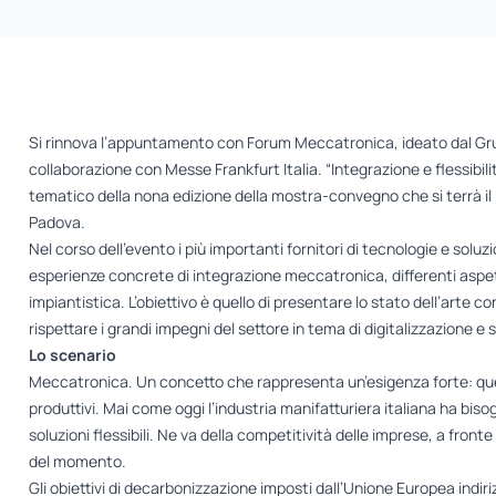
Si rinnova l’appuntamento con Forum Meccatronica, ideato dal Gr
collaborazione con Messe Frankfurt Italia. “Integrazione e flessibilità
tematico della nona edizione della mostra-convegno che si terrà il
Padova.
Nel corso dell’evento i più importanti fornitori di tecnologie e so
esperienze concrete di integrazione meccatronica, differenti aspett
impiantistica. L’obiettivo è quello di presentare lo stato dell’arte 
rispettare i grandi impegni del settore in tema di digitalizzazione e s
Lo scenario
Meccatronica. Un concetto che rappresenta un’esigenza forte: quell
produttivi. Mai come oggi l’industria manifatturiera italiana ha bisog
soluzioni flessibili. Ne va della competitività delle imprese, a fron
del momento.
Gli obiettivi di decarbonizzazione imposti dall’Unione Europea ind