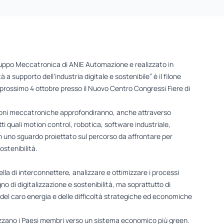
uppo Meccatronica di ANIE Automazione e realizzato in
 a supporto dell’industria digitale e sostenibile” è il filone
 prossimo 4 ottobre presso il Nuovo Centro Congressi Fiere di
luzioni meccatroniche approfondiranno, anche attraverso
i quali motion control, robotica, software industriale,
con uno sguardo proiettato sul percorso da affrontare per
ostenibilità.
a di interconnettere, analizzare e ottimizzare i processi
no di digitalizzazione e sostenibilità, ma soprattutto di
te del caro energia e delle difficoltà strategiche ed economiche
irizzano i Paesi membri verso un sistema economico più green.