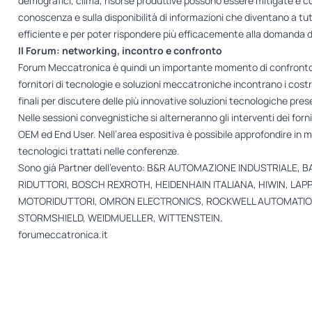
demografici, clima, risorse produttive possono essere mitigate e c
conoscenza e sulla disponibilità di informazioni che diventano a tut
efficiente e per poter rispondere più efficacemente alla domanda 
Il Forum: networking, incontro e confronto
Forum Meccatronica è quindi un importante momento di confronto tra 
fornitori di tecnologie e soluzioni meccatroniche incontrano i costrutt
finali per discutere delle più innovative soluzioni tecnologiche pres
Nelle sessioni convegnistiche si alterneranno gli interventi dei forn
OEM ed End User. Nell’area espositiva è possibile approfondire in mo
tecnologici trattati nelle conferenze.
Sono già Partner dell’evento: B&R AUTOMAZIONE INDUSTRIALE,
RIDUTTORI, BOSCH REXROTH, HEIDENHAIN ITALIANA, HIWIN, LAPP 
MOTORIDUTTORI, OMRON ELECTRONICS, ROCKWELL AUTOMATION,
STORMSHIELD, WEIDMUELLER, WITTENSTEIN.
forumeccatronica.it