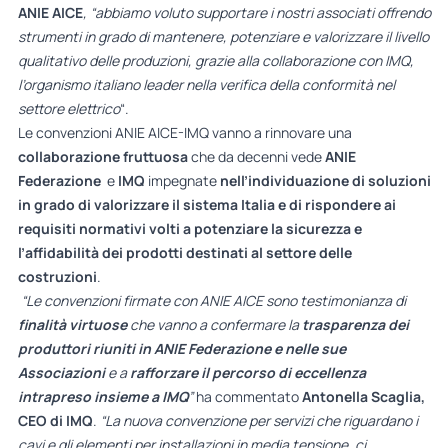
ANIE AICE
, “abbiamo voluto supportare i nostri associati offrendo
strumenti in grado di mantenere, potenziare e valorizzare il livello
qualitativo delle produzioni, grazie alla collaborazione con IMQ,
l’organismo italiano leader nella verifica della conformità nel
settore elettrico
“.
Le convenzioni ANIE AICE-IMQ vanno a rinnovare una
collaborazione fruttuosa
che da decenni vede
ANIE
Federazione
e
IMQ
impegnate
nell’individuazione di soluzioni
in grado di valorizzare il sistema Italia e di rispondere ai
requisiti normativi volti a potenziare la sicurezza e
l’affidabilità dei prodotti destinati al settore delle
costruzioni
.
“Le convenzioni firmate con ANIE AICE sono testimonianza di
finalità virtuose
che vanno a confermare la
trasparenza dei
produttori riuniti in ANIE Federazione e nelle sue
Associazioni
e a
rafforzare il percorso di eccellenza
intrapreso insieme a IMQ
”
ha commentato
Antonella Scaglia,
CEO di IMQ
.
“La nuova convenzione per servizi che riguardano i
cavi e gli elementi per installazioni in media tensione, ci