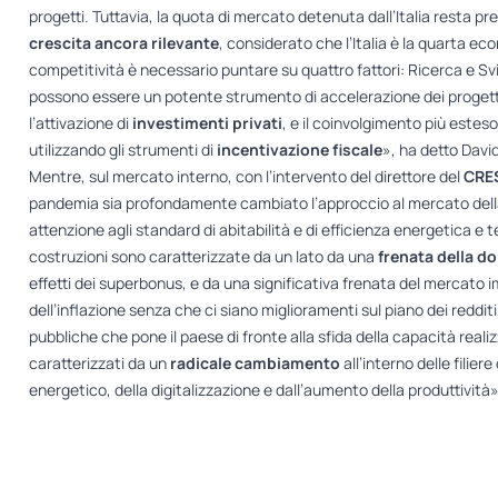
progetti. Tuttavia, la quota di mercato detenuta dall’Italia resta p
crescita ancora rilevante
, considerato che l’Italia è la quarta 
competitività è necessario puntare su quattro fattori: Ricerca e Sv
possono essere un potente strumento di accelerazione dei progetti 
l’attivazione di
investimenti privati
, e il coinvolgimento più esteso
utilizzando gli strumenti di
incentivazione fiscale
», ha detto David
Mentre, sul mercato interno, con l’intervento del direttore del
CRES
pandemia sia profondamente cambiato l’approccio al mercato della
attenzione agli standard di abitabilità e di efficienza energetica e t
costruzioni sono caratterizzate da un lato da una
frenata della d
effetti dei superbonus, e da una significativa frenata del mercato im
dell’inflazione senza che ci siano miglioramenti sul piano dei reddit
pubbliche che pone il paese di fronte alla sfida della capacità reali
caratterizzati da un
radicale cambiamento
all’interno delle filie
energetico, della digitalizzazione e dall’aumento della produttività»,