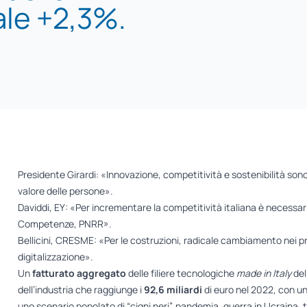
ale +2,3%.
Presidente Girardi: «Innovazione, competitività e sostenibilità sono
valore delle persone».
Daviddi, EY: «Per incrementare la competitività italiana è necessari
Competenze, PNRR».
Bellicini, CRESME: «Per le costruzioni, radicale cambiamento nei pro
digitalizzazione».
Un
fatturato aggregato
delle filiere tecnologiche
made in Italy
del 
dell’industria che raggiunge i
92,6 miliardi
di euro nel 2022, con un
uno scenario popolato di “cigni neri”, pandemia, guerra in Ucraina, te