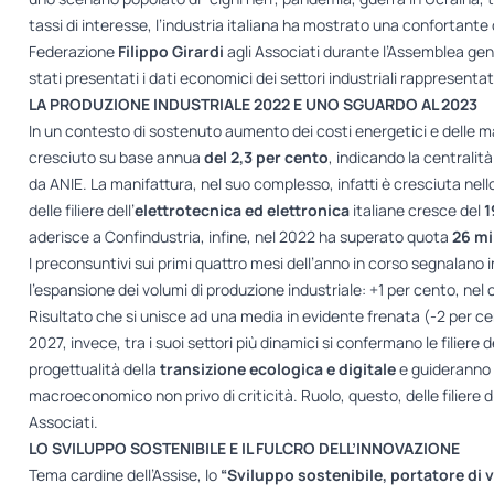
tassi di interesse, l’industria italiana ha mostrato una confortante 
Federazione
Filippo Girardi
agli Associati durante l’Assemblea gene
stati presentati i dati economici dei settori industriali rappresentat
LA PRODUZIONE INDUSTRIALE 2022 E UNO SGUARDO AL 2023
In un contesto di sostenuto aumento dei costi energetici e delle ma
cresciuto su base annua
del 2,3 per cento
, indicando la centralit
da ANIE. La manifattura, nel suo complesso, infatti è cresciuta nello 
delle filiere dell’
elettrotecnica ed elettronica
italiane cresce del
1
aderisce a Confindustria, infine, nel 2022 ha superato quota
26 mi
I preconsuntivi sui primi quattro mesi dell’anno in corso segnalano
l’espansione dei volumi di produzione industriale: +1 per cento, ne
Risultato che si unisce ad una media in evidente frenata (-2 per cen
2027, invece, tra i suoi settori più dinamici si confermano le filiere
progettualità della
transizione ecologica e digitale
e guideranno l
macroeconomico non privo di criticità. Ruolo, questo, delle filiere d
Associati.
LO SVILUPPO SOSTENIBILE E IL FULCRO DELL’INNOVAZIONE
Tema cardine dell’Assise, lo
“Sviluppo sostenibile, portatore di v