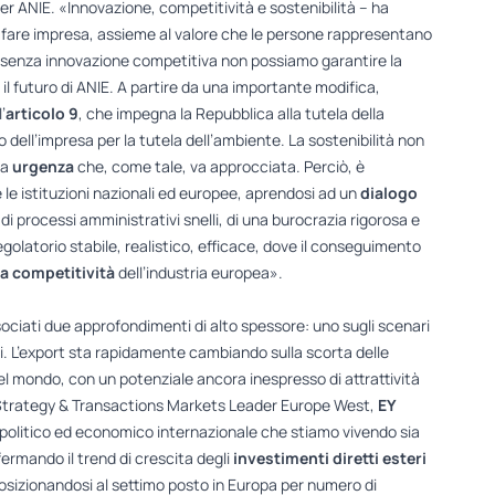
r ANIE. «Innovazione, competitività e sostenibilità – ha
o fare impresa, assieme al valore che le persone rappresentano
 senza innovazione competitiva non possiamo garantire la
 il futuro di ANIE. A partire da una importante modifica,
l’
articolo 9
, che impegna la Repubblica alla tutela della
o dell’impresa per la tutela dell’ambiente. La sostenibilità non
na
urgenza
che, come tale, va approcciata. Perciò, è
e le istituzioni nazionali ed europee, aprendosi ad un
dialogo
di processi amministrativi snelli, di una burocrazia rigorosa e
olatorio stabile, realistico, efficace, dove il conseguimento
a competitività
dell’industria europea».
ociati due approfondimenti di alto spessore: uno sugli scenari
ni. L’export sta rapidamente cambiando sulla scorta delle
el mondo, con un potenziale ancora inespresso di attrattività
Strategy & Transactions Markets Leader Europe West,
EY
politico ed economico internazionale che stiamo vivendo sia
ermando il trend di crescita degli
investimenti diretti esteri
osizionandosi al settimo posto in Europa per numero di