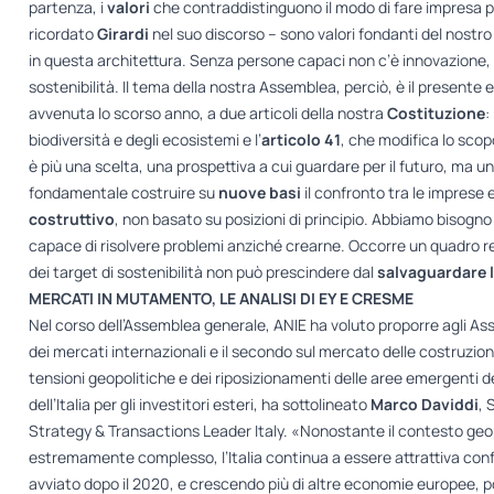
partenza, i
valori
che contraddistinguono il modo di fare impresa pe
ricordato
Girardi
nel suo discorso – sono valori fondanti del nostr
in questa architettura. Senza persone capaci non c’è innovazione,
sostenibilità. Il tema della nostra Assemblea, perciò, è il presente e
avvenuta lo scorso anno, a due articoli della nostra
Costituzione
: 
biodiversità e degli ecosistemi e l’
articolo 41
, che modifica lo scop
è più una scelta, una prospettiva a cui guardare per il futuro, ma u
fondamentale costruire su
nuove basi
il confronto tra le imprese 
costruttivo
, non basato su posizioni di principio. Abbiamo bisogno 
capace di risolvere problemi anziché crearne. Occorre un quadro reg
dei target di sostenibilità non può prescindere dal
salvaguardare l
MERCATI IN MUTAMENTO, LE ANALISI DI EY E CRESME
Nel corso dell’Assemblea generale, ANIE ha voluto proporre agli Ass
dei mercati internazionali e il secondo sul mercato delle costruzio
tensioni geopolitiche e dei riposizionamenti delle aree emergenti d
dell’Italia per gli investitori esteri, ha sottolineato
Marco Daviddi
, 
Strategy & Transactions Leader Italy. «Nonostante il contesto geo
estremamente complesso, l’Italia continua a essere attrattiva conf
avviato dopo il 2020, e crescendo più di altre economie europee, p