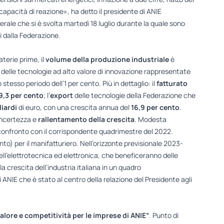
capacità di reazione», ha detto il presidente di ANIE
rale che si è svolta martedì 18 luglio durante la quale sono
i dalla Federazione.
terie prime, il
volume della produzione
industriale
è
à delle tecnologie ad alto valore di innovazione rappresentate
stesso periodo dell’1 per cento. Più in dettaglio: il
fatturato
9,3 per cento
; l’
export
delle tecnologie della Federazione che
liardi
di euro, con una crescita annua del
16,9 per cento
.
 incertezza e
rallentamento della crescita
. Modesta
l confronto con il corrispondente quadrimestre del 2022.
to) per il manifatturiero. Nell’orizzonte previsionale 2023-
 dell’elettrotecnica ed elettronica, che beneficeranno delle
a crescita dell’industria italiana in un quadro
i ANIE che è stato al centro della relazione del Presidente agli
alore e competitività per le imprese di ANIE”
. Punto di