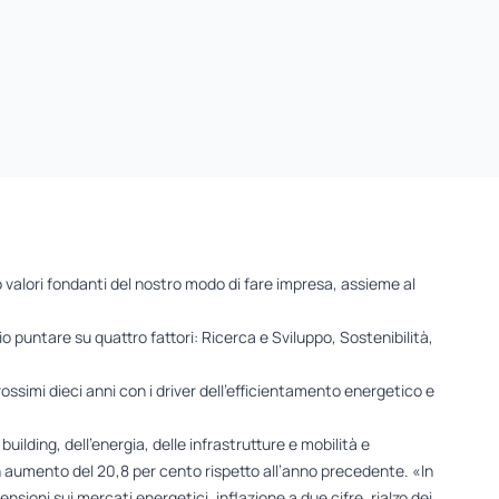
 valori fondanti del nostro modo di fare impresa, assieme al
o puntare su quattro fattori: Ricerca e Sviluppo, Sostenibilità,
ssimi dieci anni con i driver dell’efficientamento energetico e
building, dell’energia, delle infrastrutture e mobilità e
 aumento del 20,8 per cento rispetto all’anno precedente. «In
nsioni sui mercati energetici, inflazione a due cifre, rialzo dei