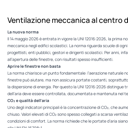
Ventilazione meccanica al centro d
La nuova norma
Il 14 maggio 2026 è entrata in vigore la UNI 12016:2026, la prima no
meccanica negli edifici scolastici. La norma riguarda scuole di ogni
progettisti, enti pubblici, gestori e dirigenti scolastici. Per anni, infa
all’apertura delle finestre, con risultati spesso insufficienti.
Aprire le finestre non basta
La norma chiarisce un punto fondamentale: l’aerazione naturale non 
finestre può aiutare, ma non assicura portate costanti, soprattutto 
la dispersione di energia. Per questo la UNI 12016:2026 distingue t
dell’aria deve essere controllata, documentata e mantenuta nel t
CO₂ e qualità dell’aria
Uno degli indicatori principali è la concentrazione di CO₂, che a
chiuso. Valori elevati di CO₂ sono spesso collegati a scarsa venti
condizioni di comfort. La norma richiede che le portate d’aria siano
alla UNI EN 16798-1.