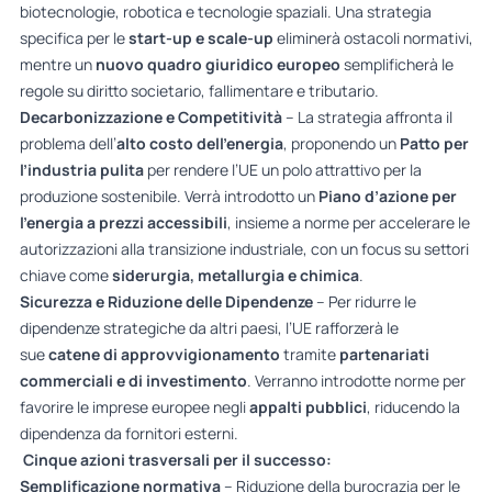
biotecnologie, robotica e tecnologie spaziali. Una strategia
specifica per le
start-up e scale-up
eliminerà ostacoli normativi,
mentre un
nuovo quadro giuridico europeo
semplificherà le
regole su diritto societario, fallimentare e tributario.
Decarbonizzazione e Competitività
– La strategia affronta il
problema dell’
alto costo dell’energia
, proponendo un
Patto per
l’industria pulita
per rendere l’UE un polo attrattivo per la
produzione sostenibile. Verrà introdotto un
Piano d’azione per
l’energia a prezzi accessibili
, insieme a norme per accelerare le
autorizzazioni alla transizione industriale, con un focus su settori
chiave come
siderurgia, metallurgia e chimica
.
Sicurezza e Riduzione delle Dipendenze
– Per ridurre le
dipendenze strategiche da altri paesi, l’UE rafforzerà le
sue
catene di approvvigionamento
tramite
partenariati
commerciali e di investimento
. Verranno introdotte norme per
favorire le imprese europee negli
appalti pubblici
, riducendo la
dipendenza da fornitori esterni.
Cinque azioni trasversali per il successo:
Semplificazione normativa
– Riduzione della burocrazia per le