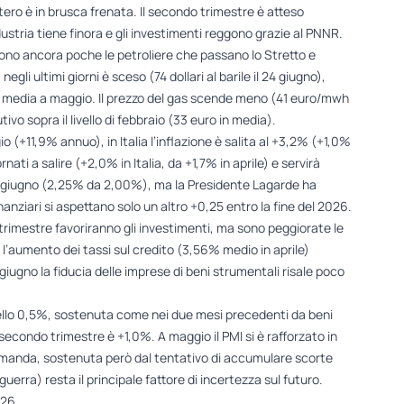
’estero è in brusca frenata. Il secondo trimestre è atteso
ndustria tiene finora e gli investimenti reggono grazie al PNNR.
no ancora poche le petroliere che passano lo Stretto e
egli ultimi giorni è sceso (74 dollari al barile il 24 giugno),
04 in media a maggio. Il prezzo del gas scende meno (41 euro/mwh
vo sopra il livello di febbraio (33 euro in media).
 (+11,9% annuo), in Italia l’inflazione è salita al +3,2% (+1,0%
ati a salire (+2,0% in Italia, da +1,7% in aprile) e servirà
età giugno (2,25% da 2,00%), ma la Presidente Lagarde ha
nanziari si aspettano solo un altro +0,25 entro la fine del 2026.
rimestre favoriranno gli investimenti, ma sono peggiorate le
a: l’aumento dei tassi sul credito (3,56% medio in aprile)
 giugno la fiducia delle imprese di beni strumentali risale poco
dello 0,5%, sostenuta come nei due mesi precedenti da beni
secondo trimestre è +1,0%. A maggio il PMI si è rafforzato in
omanda, sostenuta però dal tentativo di accumulare scorte
uerra) resta il principale fattore di incertezza sul futuro.
026