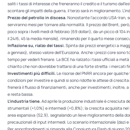
saliti i tassi di interesse che freneranno il credito e il turismo dall
scontare gli impatti della guerra, il terzo sarà in miglioramento. L’i
Prezzo del petrolio in discesa.
Nonostante l’accordo USA-Iran, so
serviranno mesi per tornare alla normalità. Il prezzo del Brent, però, n
poco sopra i livelli medi di febbraio (69 dollari), da un picco di 1
il 24/6, 45 la media mensile), rimanendo per il quarto mese consecuti
Inflazione su, rialzo dei tassi.
Spinta dai prezzi energetici a maggio
a gennaio), stesso valore dell’Eurozona. Anche i prezzi core sono torn
tempo per vederli frenare. La BCE ha rialzato i tassi ufficiali a m
chiarito che non dovrebbe trattarsi di una forte stretta: i mercati fi
Investimenti più difficili.
Le risorse del PNRR ancora per qualche t
condizioni per investire e quindi si sono ridotte le attese di crescit
frenerà il flusso di finanziamenti, anche per investimenti; inoltre, a
e resta bassa.
L’industria tiene.
Ad aprile la produzione industriale è cresciuta 
strumentali (+1,0%) e intermedi (+0,8%); la crescita acquisita nel 
area espansiva (52,9), segnalando un lieve miglioramento della d
precauzionali di input intermedi. Lo scenario internazionale (dazi e g
Per approfondimenti si rimanda alla
Congiuntura Flash di giugno 2