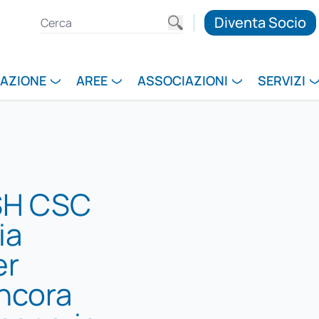
Diventa Socio
RAZIONE
AREE
ASSOCIAZIONI
SERVIZI
SH CSC
ia
er
Ancora