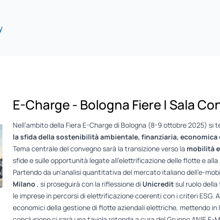
y
E-Charge - Bologna Fiere | Sala Co
Nell’ambito della Fiera E-Charge di Bologna (8-9 ottobre 2025) si te
la sfida della sostenibilità ambientale, finanziaria, economica 
Tema centrale del convegno sarà la transizione verso la
mobilità e
sfide e sulle opportunità legate all’elettrificazione delle flotte e alla
Partendo da un’analisi quantitativa del mercato italiano dell’e-mobil
Milano
, si proseguirà con la riflessione di
Unicredit
sul ruolo dell
le imprese in percorsi di elettrificazione coerenti con i criteri ESG. 
economici della gestione di flotte aziendali elettriche, mettendo in l
conclusione ci sarà una tavola rotonda a cura del Gruppo ANIE E-Mo