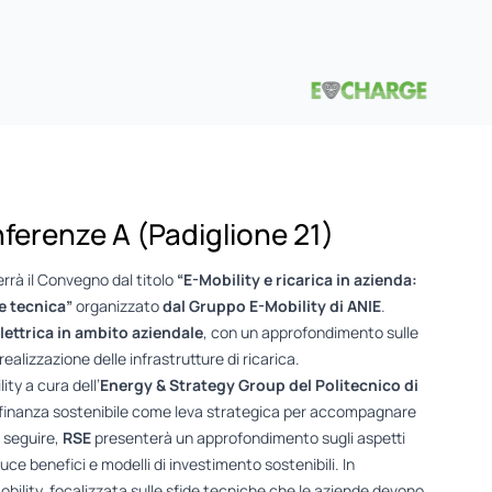
nferenze A (Padiglione 21)
rrà il Convegno dal titolo
“E-Mobility e ricarica in azienda:
e tecnica”
organizzato
dal Gruppo E-Mobility di ANIE
.
lettrica in ambito aziendale
, con un approfondimento sulle
 realizzazione delle infrastrutture di ricarica.
ity a cura dell’
Energy & Strategy Group del Politecnico di
a finanza sostenibile come leva strategica per accompagnare
A seguire,
RSE
presenterà un approfondimento sugli aspetti
uce benefici e modelli di investimento sostenibili. In
bility, focalizzata sulle sfide tecniche che le aziende devono