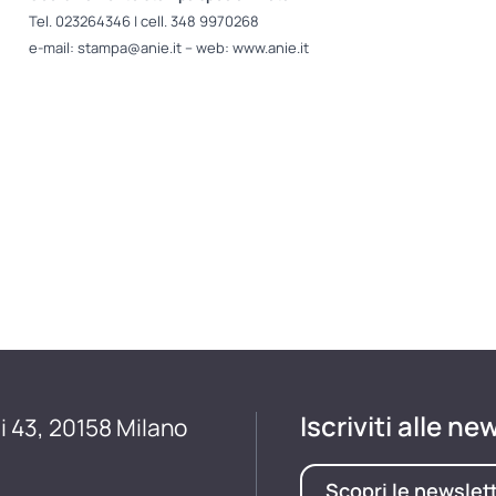
Tel. 023264346 | cell. 348 9970268
e-mail: stampa@anie.it – web: www.anie.it
Iscriviti alle ne
i 43, 20158 Milano
Scopri le newslet