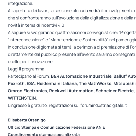
integrazione.
All’apertura dei lavori, la sessione plenaria vedrà il coinvolgimento 
che si confronteranno sull’evoluzione della digitalizzazione e dell
novità in tema di incentivi 4.0.
A seguire si svolgeranno quattro sessioni convegnistiche: “Progetta
“Interconnessione” e “Manutenzione e Sostenibilità” nel pomeriggi
In conclusione di giornata si terrà la cerimonia di premiazione di Fo
direttamente dal pubblico presente all’evento saranno consegnati i pr
quello per l’innovazione.
Leggi il programma
Partecipano al Forum:
B&R Automazione Industriale, Balluff Aut
Rexroth, ESA, Heidenhain Italiana, The MathWorks, Mitsubishi
Omron Electronics, Rockwell Automation, Schneider Electric,
WITTENSTEIN
.
L’ingresso è gratuito, registrazioni su:
forumindustriadigitale.it
Elisabetta Orsenigo
Ufficio Stampa e Comunicazione Federazione ANIE
Coordinamento stampa specializzata