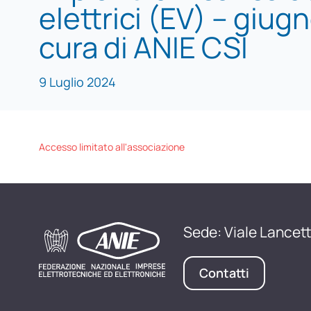
elettrici (EV) – giug
cura di ANIE CSI
9 Luglio 2024
Accesso limitato all'associazione
Sede: Viale Lancett
Contatti