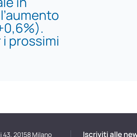
le in
 l’aumento
(+0,6%).
i prossimi
Iscriviti alle ne
i 43, 20158 Milano