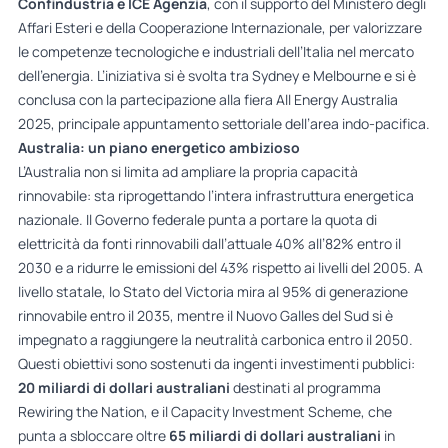
Confindustria e ICE Agenzia
, con il supporto del Ministero degli
Affari Esteri e della Cooperazione Internazionale, per valorizzare
le competenze tecnologiche e industriali dell’Italia nel mercato
dell’energia. L’iniziativa si è svolta tra Sydney e Melbourne e si è
conclusa con la partecipazione alla fiera All Energy Australia
2025, principale appuntamento settoriale dell’area indo-pacifica.
Australia: un piano energetico ambizioso
L’Australia non si limita ad ampliare la propria capacità
rinnovabile: sta riprogettando l’intera infrastruttura energetica
nazionale. Il Governo federale punta a portare la quota di
elettricità da fonti rinnovabili dall’attuale 40% all’82% entro il
2030 e a ridurre le emissioni del 43% rispetto ai livelli del 2005. A
livello statale, lo Stato del Victoria mira al 95% di generazione
rinnovabile entro il 2035, mentre il Nuovo Galles del Sud si è
impegnato a raggiungere la neutralità carbonica entro il 2050.
Questi obiettivi sono sostenuti da ingenti investimenti pubblici:
20 miliardi di dollari australiani
destinati al programma
Rewiring the Nation, e il Capacity Investment Scheme, che
punta a sbloccare oltre
65 miliardi di dollari australiani
in