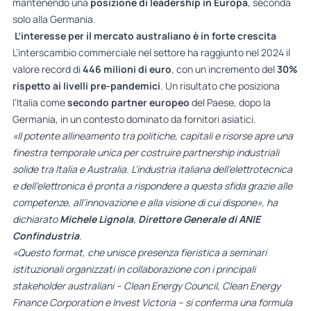
mantenendo una
posizione di leadership in Europa
, seconda
solo alla Germania.
L’interesse per il mercato australiano è in forte crescita
L’interscambio commerciale nel settore ha raggiunto nel 2024 il
valore record di
446 milioni di euro
, con un incremento del
30%
rispetto ai livelli pre-pandemici
. Un risultato che posiziona
l’Italia come
secondo partner europeo
del Paese, dopo la
Germania, in un contesto dominato da fornitori asiatici.
«Il potente allineamento tra politiche, capitali e risorse apre una
finestra temporale unica per costruire partnership industriali
solide tra Italia e Australia. L’industria italiana dell’elettrotecnica
e dell’elettronica è pronta a rispondere a questa sfida grazie alle
competenze, all’innovazione e alla visione di cui dispone», ha
dichiarato
Michele Lignola
,
Direttore Generale di ANIE
Confindustria
.
«Questo format, che unisce presenza fieristica a seminari
istituzionali organizzati in collaborazione con i principali
stakeholder australiani – Clean Energy Council, Clean Energy
Finance Corporation e Invest Victoria – si conferma una formula