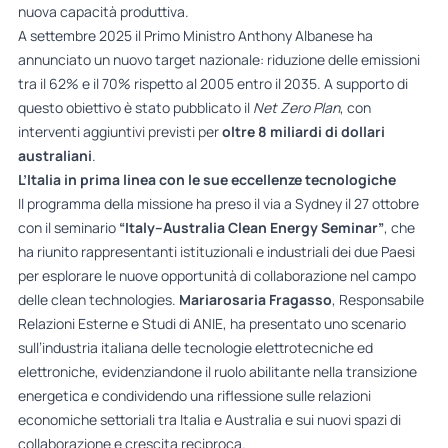
nuova capacità produttiva.
A settembre 2025 il Primo Ministro Anthony Albanese ha
annunciato un nuovo target nazionale: riduzione delle emissioni
tra il 62% e il 70% rispetto al 2005 entro il 2035. A supporto di
questo obiettivo è stato pubblicato il
Net Zero Plan
, con
interventi aggiuntivi previsti per
oltre 8 miliardi di dollari
australiani
.
L’Italia in prima linea con le sue eccellenze tecnologiche
Il programma della missione ha preso il via a Sydney il 27 ottobre
con il seminario
“Italy–Australia Clean Energy Seminar”
, che
ha riunito rappresentanti istituzionali e industriali dei due Paesi
per esplorare le nuove opportunità di collaborazione nel campo
delle clean technologies.
Mariarosaria Fragasso
, Responsabile
Relazioni Esterne e Studi di ANIE, ha presentato uno scenario
sull’industria italiana delle tecnologie elettrotecniche ed
elettroniche, evidenziandone il ruolo abilitante nella transizione
energetica e condividendo una riflessione sulle relazioni
economiche settoriali tra Italia e Australia e sui nuovi spazi di
collaborazione e crescita reciproca.