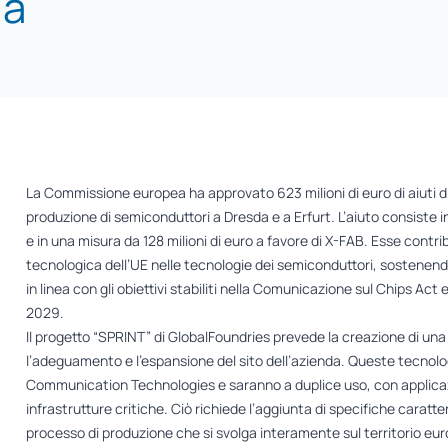
ia
La Commissione europea ha approvato 623 milioni di euro di aiuti di
produzione di semiconduttori a Dresda e a Erfurt. L’aiuto consiste i
e in una misura da 128 milioni di euro a favore di X-FAB. Esse cont
tecnologica dell’UE nelle tecnologie dei semiconduttori, sostenendo
in linea con gli obiettivi stabiliti nella Comunicazione sul Chips A
2029.
Il progetto “SPRINT” di GlobalFoundries prevede la creazione di 
l’adeguamento e l’espansione del sito dell’azienda. Queste tecnolog
Communication Technologies e saranno a duplice uso, con applicazion
infrastrutture critiche. Ciò richiede l’aggiunta di specifiche caratte
processo di produzione che si svolga interamente sul territorio eu