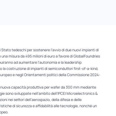
 Stato tedeschi per sostenere l’avvio di due nuovi impianti di
n una misura da 495 milioni di euro a favore di GlobalFoundries
ribuiranno ad aumentare l’autonomia e la leadership
 la costruzione di impianti di semiconduttori first-of-a-kind,
ct europeo e negli Orientamenti politici della Commissione 2024-
una nuova capacità produttiva per wafer da 300 mm mediante
ie sono sviluppate nell’ambito dell’IPCEI Microelectronics &
i nei settori dell’aerospazio, della difesa e delle
ristiche di sicurezza e affidabilità alle tecnologie, nonché un
ropeo.