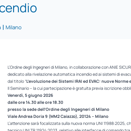
ncendio
a
Milano
L’Ordine degli Ingegneri di Milano, in collaborazione con ANIE SI
dedicato alla rivelazione automatica incendio ed ai sistemi di evacu
dal titolo “
L’evoluzione dei Sistemi IRAI ed EVAC: nuove Norme e
Il Seminario – la cui partecipazione è gratuita previa iscrizione obbl
Venerdì, 5 giugno 2026
dalle ore 14.30 alle ore 18.30
presso la sede dell’Ordine degli Ingegneri di Milano
Viale Andrea Doria 9 (MM2 Caiazzo), 20124 – Milano
L’attenzione sarà focalizzata sulla nuova norma UNI 11988:2025, che
tecnico UNI TR 11924:2023, relativo alle interfacce di comando tra i