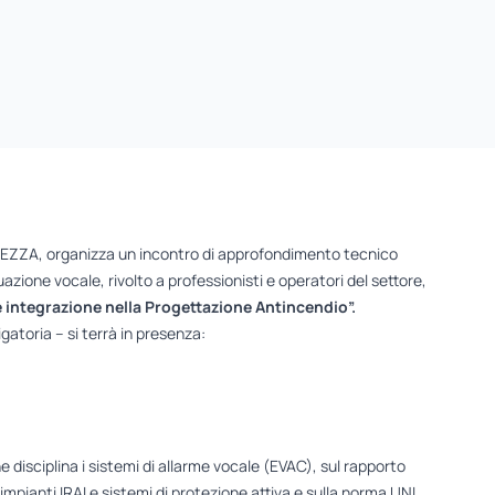
CUREZZA, organizza un incontro di approfondimento tecnico
azione vocale, rivolto a professionisti e operatori del settore,
 integrazione nella Progettazione Antincendio”.
igatoria – si terrà in presenza:
 disciplina i sistemi di allarme vocale (EVAC), sul rapporto
mpianti IRAI e sistemi di protezione attiva e sulla norma UNI