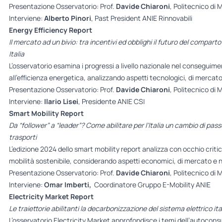
Presentazione Osservatorio: Prof.
Davide Chiaroni
, Politecnico di 
Interviene:
Alberto Pinori
, Past President ANIE Rinnovabili
Energy Efficiency Report
Il mercato ad un bivio: tra incentivi ed obblighi il futuro del comparto
Italia
L’osservatorio esamina i progressi a livello nazionale nel conseguiment
all’efficienza energetica, analizzando aspetti tecnologici, di mercato
Presentazione Osservatorio: Prof.
Davide Chiaroni
, Politecnico di 
Interviene:
Ilario Lisei
, Presidente ANIE CSI
Smart Mobility Report
Da “follower” a “leader”? Come abilitare per l’Italia un cambio di pas
trasporti
L’edizione 2024 dello smart mobility report analizza con occhio critic
mobilità sostenibile, considerando aspetti economici, di mercato e n
Presentazione Osservatorio: Prof.
Davide Chiaroni
, Politecnico di 
Interviene:
Omar Imberti,
Coordinatore
Gruppo E-Mobility ANIE
Electricity Market Report
Le traiettorie abilitanti la decarbonizzazione del sistema elettrico ita
L’osservatorio Electricity Market approfondisce i temi dell’autocon