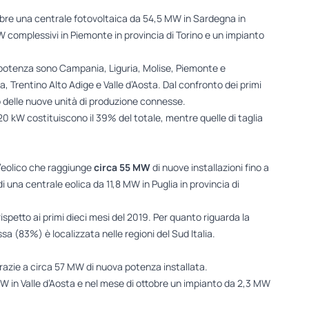
ttobre una centrale fotovoltaica da 54,5 MW in Sardegna in
MW complessivi in Piemonte in provincia di Torino e un impianto
i potenza sono Campania, Liguria, Molise, Piemonte e
 Trentino Alto Adige e Valle d’Aosta. Dal confronto dei primi
o delle nuove unità di produzione connesse.
i 20 kW costituiscono il 39% del totale, mentre quelle di taglia
l’eolico che raggiunge
circa 55 MW
di nuove installazioni fino a
una centrale eolica da 11,8 MW in Puglia in provincia di
ispetto ai primi dieci mesi del 2019. Per quanto riguarda la
a (83%) è localizzata nelle regioni del Sud Italia.
 grazie a circa 57 MW di nuova potenza installata.
 MW in Valle d’Aosta e nel mese di ottobre un impianto da 2,3 MW