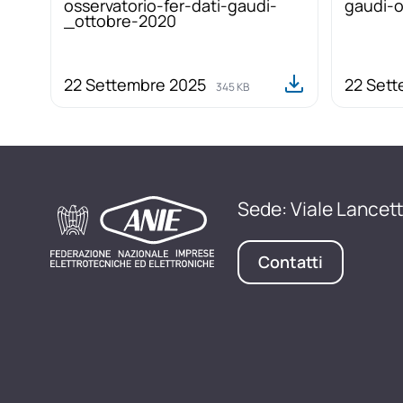
osservatorio-fer-dati-gaudi-
gaudi-o
_ottobre-2020
22 Settembre 2025
22 Set
345 KB
Sede: Viale Lancett
Contatti