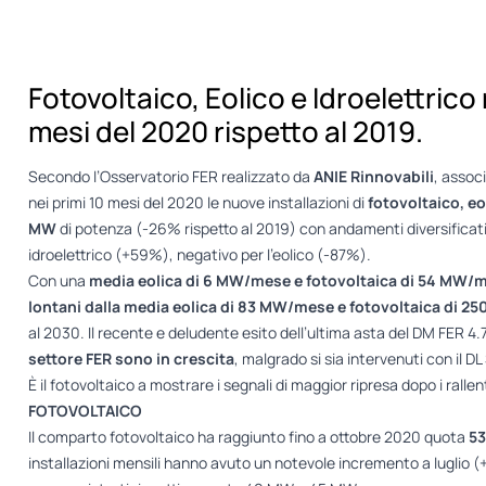
Fotovoltaico, Eolico e Idroelettrico
mesi del 2020 rispetto al 2019.
Secondo l’Osservatorio FER realizzato da
ANIE Rinnovabili
, assoc
nei primi 10 mesi del 2020 le nuove installazioni di
fotovoltaico, eo
MW
di potenza (-26% rispetto al 2019) con andamenti diversificati 
idroelettrico (+59%), negativo per l’eolico (-87%).
Con una
media eolica di 6 MW/mese e fotovoltaica di 54 MW/me
lontani dalla media eolica di 83 MW/mese e fotovoltaica di 
al 2030. Il recente e deludente esito dell’ultima asta del DM FER 4
settore FER sono in crescita
, malgrado si sia intervenuti con il DL
È il fotovoltaico a mostrare i segnali di maggior ripresa dopo i rall
FOTOVOLTAICO
Il comparto fotovoltaico ha raggiunto fino a ottobre 2020 quota
5
installazioni mensili hanno avuto un notevole incremento a luglio