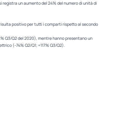
 si registra un aumento del 24% del numero di unità di
 risulta positivo per tutti i comparti rispetto al secondo
 +63% Q3/Q2 del 2020), mentre hanno presentano un
ettrico (-74% Q2/Q1; +117% Q3/Q2).