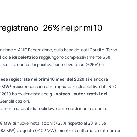
 registrano -26% nei primi 10
iazione di ANIE Federazione, sulla base dei dati Gaudì di Terna
lico e idroelettrico
raggiungono complessivamente
650
per i tre comparti: positivo per fotovoltaico (+25%) e
se registrate nei primi 10 mesi del 2020 si è ancora
250 MW/mese
necessarie per traguardare gli obiettivi del PNIEC
.7.2019 ha evidenziato che
gli ostacoli autorizzativi nel
 Semplificazioni.
entamenti causati dal lockdown dei mesi di marzo e aprile.
38 MW
di nuove installazioni (+25% rispetto al 2019). Le
 (+83 MW) e agosto (+102 MW), mentre a settembre e ottobre si