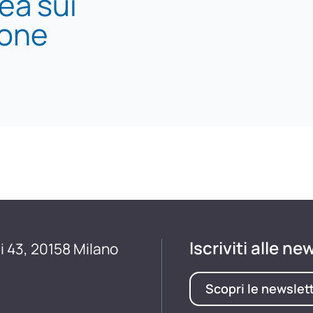
ea sui
ione
Iscriviti alle ne
i 43, 20158 Milano
Scopri le newslet