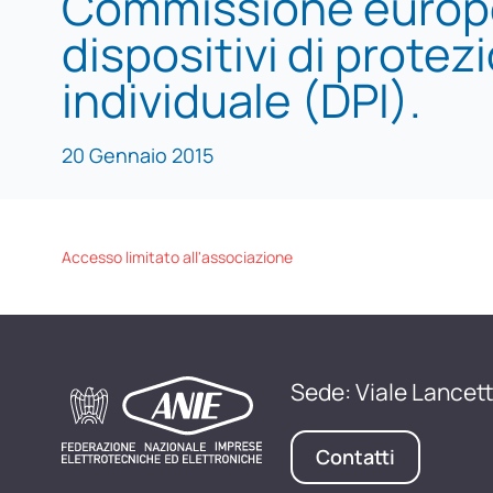
Commissione europ
dispositivi di protez
individuale (DPI).
20 Gennaio 2015
Accesso limitato all'associazione
Sede: Viale Lancett
Contatti