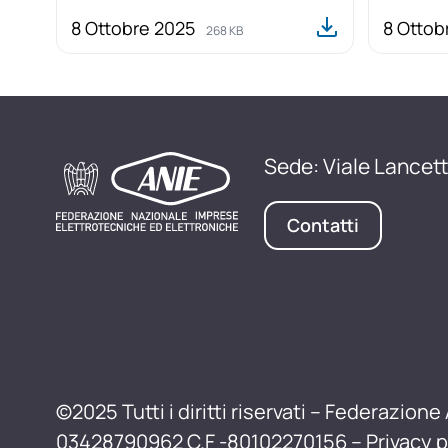
8 Ottobre 2025
8 Ottob
268 KB
Sede: Viale Lancett
Contatti
©2025 Tutti i diritti riservati – Federazione 
03428790962 C.F -80102270156 –
Privacy p