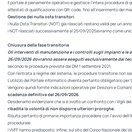
Il portale è pienamente operativo e gestisce l’intera procedura di qua
attestati di qualificazione con QR-code, fino all’inserimento dei man
Gestione dei nulla osta transitori
i Nulla Osta Transitori (NOT) già rilasciati restano validi per un a
i NOT rilasciati successivamente al 25/09/2025avranno come unic
Chiusura della fase transitoria
Gli interventi di manutenzione e i controlli sugli impianti e le 
26/09/2026 dovranno essere eseguiti esclusivamente dai tecni
secondo le procedure previste dal DM 1 settembre 2021.
Con l’entrata a regime del sistema, le procedure transitorie non sar
L’utilizzo del Portale informatico diventa pertanto obbligatorio per t
Vengono quindi fornite indicazioni operative per Direzioni e Comand
scadenza definitiva del 26/09/2026
.
Desideriamo evidenziare che si è svolto un confronto con i Vigili de
ribadita la volontà di non disporre ulteriori proroghe
.
Risulta pertanto di primaria importanza procedere con l’avvio dell’ite
procedurale.
I VVFF hanno predisposto, infine, sul sito del Corpo Nazionale dei V