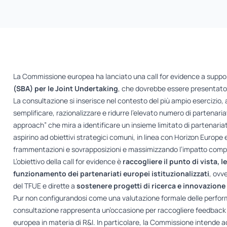
La Commissione europea ha lanciato una
call for evidence
a suppor
(SBA)
per le Joint Undertaking
, che dovrebbe essere presentato 
La consultazione si inserisce nel contesto del più ampio esercizio,
semplificare, razionalizzare e ridurre l’elevato numero di partenariati
approach” che mira a identificare un insieme limitato di partenariat
aspirino ad obiettivi strategici comuni, in linea con Horizon Euro
frammentazioni e sovrapposizioni e massimizzando l’impatto comples
L’obiettivo della call for evidence è
raccogliere il punto di vista, 
funzionamento dei partenariati europei istituzionalizzati
, ovve
del TFUE e dirette a
sostenere
progetti di ricerca e innovazione 
Pur non configurandosi come una valutazione formale delle perfor
consultazione rappresenta un’occasione per raccogliere feedback e
europea in materia di R&I. In particolare, la Commissione intende ac