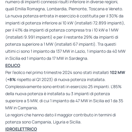
numero di impianti connessi risulti inferiore in diverse regioni,
quali Emilia Romagna, Lombardia, Piemonte, Toscana e Veneto.
La nuova potenza entrata in esercizio è costituita per il 30% da
impianti di potenza inferiore ai 10 kW (installati 72.899 impianti),
per il 41% da impianti di potenza compresa tra i 10 kW e 1 MW
(installati 9.991 impianti) e per il restante 29% da impianti di
potenza superiore a 1 MW (installati 67 impianti). Tra questi
ultimi ci sono 1 impianto da 137 MW in Lazio, 1 impianto da 40 MW
in Sicilia ed 1 impianto da 17 MW in Sardegna.
EOLICO
Per l’eolico nel primo trimestre 2024 sono stati installati
102 MW
(
+8%
rispetto al Q1 2023) di nuova potenza installata.
Complessivamente sono entrati in esercizio 25 impianti. L’85%
della nuova potenza è installata su 3 impianti di potenza
superiore a 5 MW, di cui 1 impianto da 47 MW in Sicilia ed 1 da 35
MW in Campania.
Le regioni che hanno dato il maggior contributo in termini di
potenza sono Campania, Liguria e Sicilia.
IDROELETTRICO