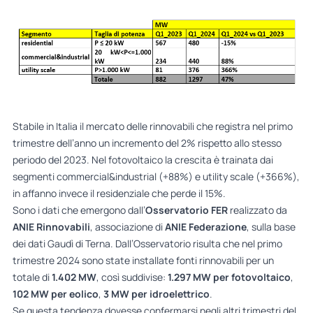
Stabile in Italia il mercato delle rinnovabili che registra nel primo
trimestre dell’anno un incremento del 2% rispetto allo stesso
periodo del 2023. Nel fotovoltaico la crescita è trainata dai
segmenti commercial&industrial (+88%) e utility scale (+366%),
in affanno invece il residenziale che perde il 15%.
Sono i dati che emergono dall’
Osservatorio FER
realizzato da
ANIE Rinnovabili
, associazione di
ANIE Federazione
, sulla base
dei dati Gaudì di Terna. Dall’Osservatorio risulta che nel primo
trimestre 2024 sono state installate fonti rinnovabili per un
totale di
1.402 MW
, così suddivise:
1.297 MW per fotovoltaico
,
102 MW per eolico
,
3 MW per idroelettrico
.
Se questa tendenza dovesse confermarsi negli altri trimestri del