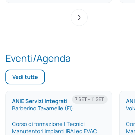
Eventi/Agenda
Vedi tutte
7 SET - 11 SET
ANIE Servizi Integrati
ANI
Barberino Tavarnelle (FI)
Vol
Corso di formazione | Tecnici
Cor
Manutentori impianti IRAI ed EVAC
Man