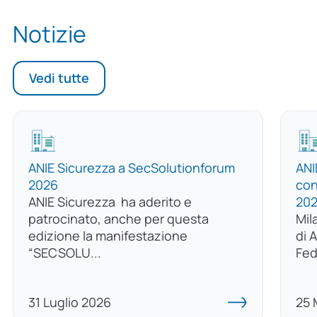
Notizie
Vedi tutte
ANIE Sicurezza a SecSolutionforum
ANI
2026
con
ANIE Sicurezza ha aderito e
20
patrocinato, anche per questa
Mil
edizione la manifestazione
di 
“SECSOLU...
Fed
31 Luglio 2026
25 